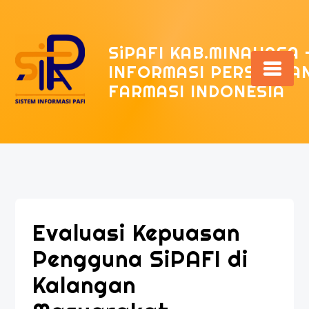
Skip
to
content
SiPAFI KAB.MINAHASA 
INFORMASI PERSATUAN
FARMASI INDONESIA
Evaluasi Kepuasan
Pengguna SiPAFI di
Kalangan