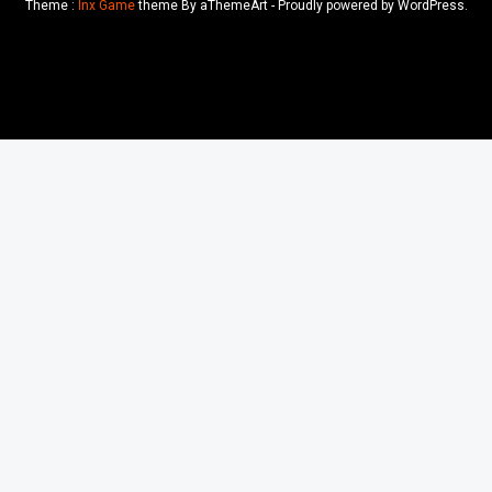
Theme :
Inx Game
theme By aThemeArt - Proudly powered by WordPress.