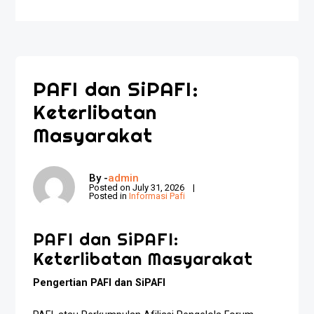
PAFI dan SiPAFI:
Keterlibatan
Masyarakat
By -
admin
Posted on
July 31, 2026
Posted in
Informasi Pafi
PAFI dan SiPAFI:
Keterlibatan Masyarakat
Pengertian PAFI dan SiPAFI