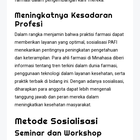
farmasi dalam pengembangan karir mereka.
Meningkatnya Kesadaran
Profesi
Dalam rangka menjamin bahwa praktisi farmasi dapat
memberikan layanan yang optimal, sosialisasi PAFI
menekankan pentingnya peningkatan pengetahuan
dan keterampilan. Para ahli farmasi di Minahasa diberi
informasi tentang tren terkini dalam dunia farmasi,
penggunaan teknologi dalam layanan kesehatan, serta
praktik terbaik di bidang ini. Dengan adanya sosialisasi,
diharapkan para anggota dapat lebih mengenali
tanggung jawab dan peran mereka dalam
meningkatkan kesehatan masyarakat.
Metode Sosialisasi
Seminar dan Workshop