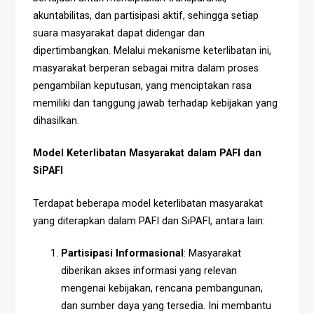
akuntabilitas, dan partisipasi aktif, sehingga setiap
suara masyarakat dapat didengar dan
dipertimbangkan. Melalui mekanisme keterlibatan ini,
masyarakat berperan sebagai mitra dalam proses
pengambilan keputusan, yang menciptakan rasa
memiliki dan tanggung jawab terhadap kebijakan yang
dihasilkan.
Model Keterlibatan Masyarakat dalam PAFI dan
SiPAFI
Terdapat beberapa model keterlibatan masyarakat
yang diterapkan dalam PAFI dan SiPAFI, antara lain:
Partisipasi Informasional
: Masyarakat
diberikan akses informasi yang relevan
mengenai kebijakan, rencana pembangunan,
dan sumber daya yang tersedia. Ini membantu