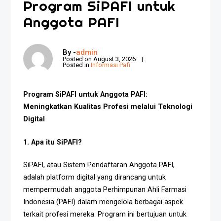
Program SiPAFI untuk
Anggota PAFI
By -
admin
Posted on
August 3, 2026
Posted in
Informasi Pafi
Program SiPAFI untuk Anggota PAFI:
Meningkatkan Kualitas Profesi melalui Teknologi
Digital
1. Apa itu SiPAFI?
SiPAFI, atau Sistem Pendaftaran Anggota PAFI,
adalah platform digital yang dirancang untuk
mempermudah anggota Perhimpunan Ahli Farmasi
Indonesia (PAFI) dalam mengelola berbagai aspek
terkait profesi mereka. Program ini bertujuan untuk