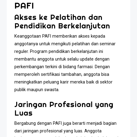
PAFI
Akses ke Pelatihan dan
Pendidikan Berkelanjutan
Keanggotaan PAFI memberikan akses kepada
anggotanya untuk mengikuti pelatihan dan seminar
reguler. Program pendidikan berkelanjutan ini
membantu anggota untuk selalu update dengan
perkembangan terkini di bidang farmasi. Dengan
memperoleh sertifikasi tambahan, anggota bisa
meningkatkan peluang karir mereka baik di sektor
publik maupun swasta.
Jaringan Profesional yang
Luas
Bergabung dengan PAFI juga berarti menjadi bagian
dari jaringan profesional yang luas. Anggota