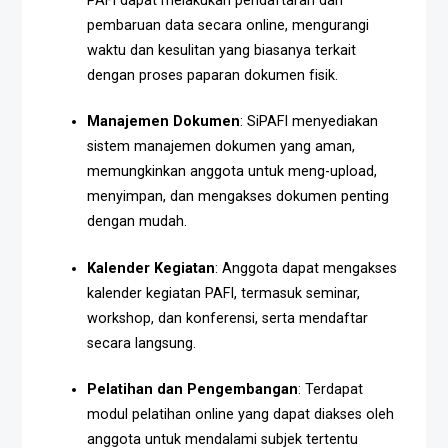
PAFI dapat melakukan pendaftaran dan
pembaruan data secara online, mengurangi
waktu dan kesulitan yang biasanya terkait
dengan proses paparan dokumen fisik.
Manajemen Dokumen
: SiPAFI menyediakan
sistem manajemen dokumen yang aman,
memungkinkan anggota untuk meng-upload,
menyimpan, dan mengakses dokumen penting
dengan mudah.
Kalender Kegiatan
: Anggota dapat mengakses
kalender kegiatan PAFI, termasuk seminar,
workshop, dan konferensi, serta mendaftar
secara langsung.
Pelatihan dan Pengembangan
: Terdapat
modul pelatihan online yang dapat diakses oleh
anggota untuk mendalami subjek tertentu