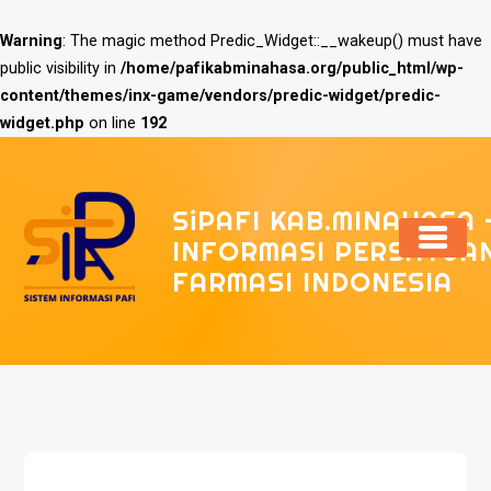
Warning
: The magic method Predic_Widget::__wakeup() must have
public visibility in
/home/pafikabminahasa.org/public_html/wp-
content/themes/inx-game/vendors/predic-widget/predic-
widget.php
on line
192
Skip
to
content
SiPAFI KAB.MINAHASA 
INFORMASI PERSATUAN
FARMASI INDONESIA