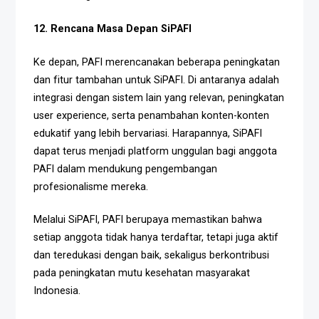
12. Rencana Masa Depan SiPAFI
Ke depan, PAFI merencanakan beberapa peningkatan
dan fitur tambahan untuk SiPAFI. Di antaranya adalah
integrasi dengan sistem lain yang relevan, peningkatan
user experience, serta penambahan konten-konten
edukatif yang lebih bervariasi. Harapannya, SiPAFI
dapat terus menjadi platform unggulan bagi anggota
PAFI dalam mendukung pengembangan
profesionalisme mereka.
Melalui SiPAFI, PAFI berupaya memastikan bahwa
setiap anggota tidak hanya terdaftar, tetapi juga aktif
dan teredukasi dengan baik, sekaligus berkontribusi
pada peningkatan mutu kesehatan masyarakat
Indonesia.