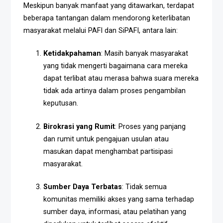
Meskipun banyak manfaat yang ditawarkan, terdapat
beberapa tantangan dalam mendorong keterlibatan
masyarakat melalui PAFI dan SiPAFI, antara lain:
Ketidakpahaman
: Masih banyak masyarakat
yang tidak mengerti bagaimana cara mereka
dapat terlibat atau merasa bahwa suara mereka
tidak ada artinya dalam proses pengambilan
keputusan.
Birokrasi yang Rumit
: Proses yang panjang
dan rumit untuk pengajuan usulan atau
masukan dapat menghambat partisipasi
masyarakat.
Sumber Daya Terbatas
: Tidak semua
komunitas memiliki akses yang sama terhadap
sumber daya, informasi, atau pelatihan yang