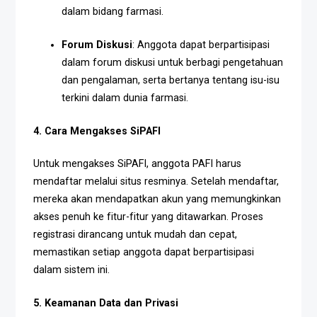
dalam bidang farmasi.
Forum Diskusi
: Anggota dapat berpartisipasi
dalam forum diskusi untuk berbagi pengetahuan
dan pengalaman, serta bertanya tentang isu-isu
terkini dalam dunia farmasi.
4. Cara Mengakses SiPAFI
Untuk mengakses SiPAFI, anggota PAFI harus
mendaftar melalui situs resminya. Setelah mendaftar,
mereka akan mendapatkan akun yang memungkinkan
akses penuh ke fitur-fitur yang ditawarkan. Proses
registrasi dirancang untuk mudah dan cepat,
memastikan setiap anggota dapat berpartisipasi
dalam sistem ini.
5. Keamanan Data dan Privasi