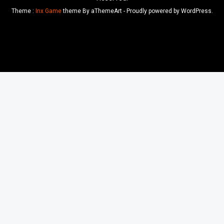
Theme :
Inx Game
theme By aThemeArt - Proudly powered by WordPress.