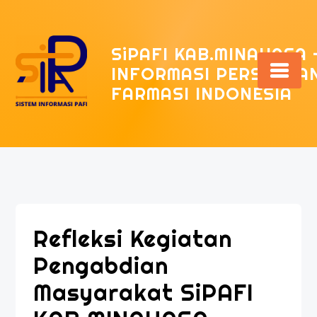
Skip
to
content
SiPAFI KAB.MINAHASA 
INFORMASI PERSATUAN
FARMASI INDONESIA
Refleksi Kegiatan
Pengabdian
Masyarakat SiPAFI